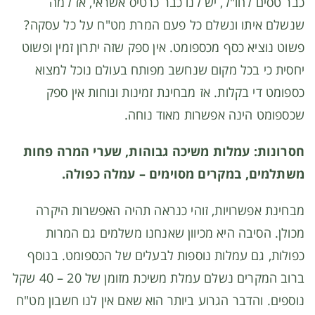
כבר טסים לחו"ל, יש לנו כבר כרטיס אשראי, אז למה
שנשלם איתו ונשלם כל פעם המרת מט"ח על כל עסקה?
פשוט נוציא כסף מכספומט. אין ספק שזה יתרון זמין ופשוט
יחסית כי בכל מקום שנחשב מפותח בעולם נוכל למצוא
כספומט די בקלות. אז מבחינת זמינות ונוחות אין ספק
שכספומט הינה אפשרות מאוד נוחה.
חסרונות: עמלות משיכה גבוהות, שערי המרה פחות
משתלמים, במקרים מסוימים – עמלה כפולה.
מבחינת אפשרויות, זוהי כנראה תהיה האפשרות היקרה
מכולן. הסיבה היא מכיוון שאנחנו משלמים גם המרות
כפולות, גם עמלות נוספות לבעלים של הכספומט. בנוסף
ברוב המקרים נשלם עמלת משיכת מזומן של 20 – 40 שקל
נוספים. והדבר הגרוע ביותר הוא שאם אין לנו חשבון מט"ח