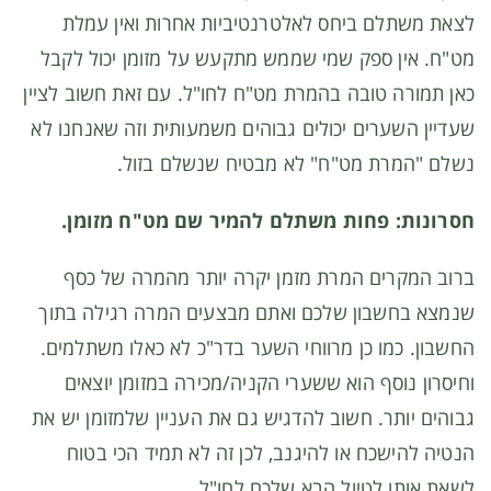
לצאת משתלם ביחס לאלטרנטיביות אחרות ואין עמלת
מט"ח. אין ספק שמי שממש מתקעש על מזומן יכול לקבל
כאן תמורה טובה בהמרת מט"ח לחו"ל. עם זאת חשוב לציין
שעדיין השערים יכולים גבוהים משמעותית וזה שאנחנו לא
נשלם "המרת מט"ח" לא מבטיח שנשלם בזול.
חסרונות: פחות משתלם להמיר שם מט"ח מזומן.
ברוב המקרים המרת מזמן יקרה יותר מהמרה של כסף
שנמצא בחשבון שלכם ואתם מבצעים המרה רגילה בתוך
החשבון. כמו כן מרווחי השער בדר"כ לא כאלו משתלמים.
וחיסרון נוסף הוא ששערי הקניה/מכירה במזומן יוצאים
גבוהים יותר. חשוב להדגיש גם את העניין שלמזומן יש את
הנטיה להישכח או להיגנב, לכן זה לא תמיד הכי בטוח
לשאת אותו לטיול הבא שלכם לחו"ל.