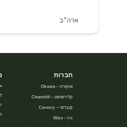
ארה״ב
חברות
נ
או
אוקורה – Okoora
ל
קלירשיפט – Clearshift
יצ
קוברסי – Covercy
מ
וויז – Wise