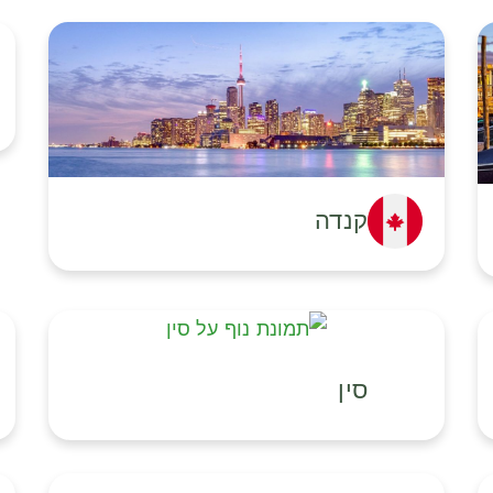
קנדה
סין