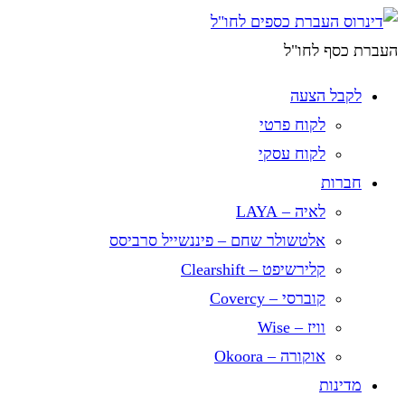
Skip
to
העברת כסף לחו"ל
content
לקבל הצעה
לקוח פרטי
לקוח עסקי
חברות
לאיה – LAYA
אלטשולר שחם – פיננשייל סרביסס
קלירשיפט – Clearshift
קוברסי – Covercy
וויז – Wise
אוקורה – Okoora
מדינות